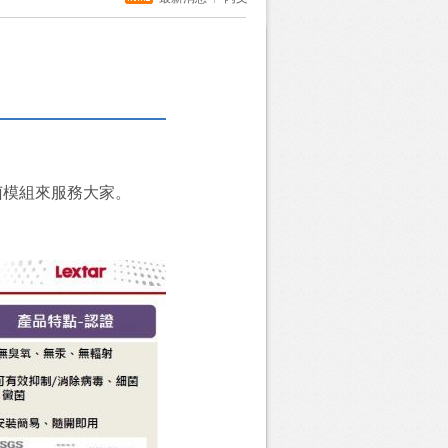
菌模組
來服務大家
。