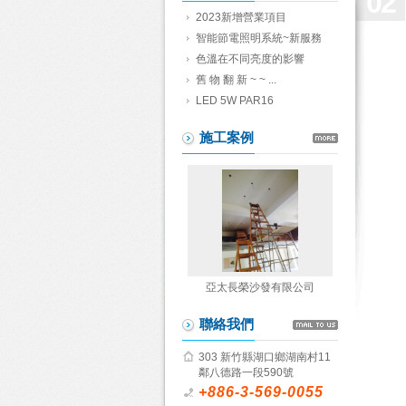
02
2023新增營業項目
智能節電照明系統~新服務
色溫在不同亮度的影響
舊 物 翻 新 ~ ~ ...
LED 5W PAR16
施工案例
亞太長榮沙發有限公司
聯絡我們
303 新竹縣湖口鄉湖南村11
鄰八德路一段590號
+886-3-569-0055