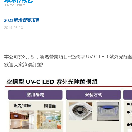
2023新增營業項目
2019-03-13
本公司於
3
月起
，
新增營業項目
~空調型 UV-C LED 紫外光除
歡迎大家詢價訂製
!