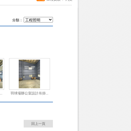
分類：
.
羽球場辦公室設計吊掛...
回上一頁