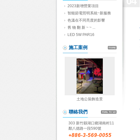
04
2023新增營業項目
智能節電照明系統~新服務
色溫在不同亮度的影響
舊 物 翻 新 ~ ~ ...
LED 5W PAR16
施工案例
土地公裝飾造景
聯絡我們
303 新竹縣湖口鄉湖南村11
鄰八德路一段590號
+886-3-569-0055