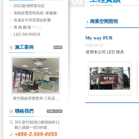
04
2023新增營業項目
智能節電照明系統~新服務
色溫在不同亮度的影響
商業空間照明
舊 物 翻 新 ~ ~ ...
LED 5W PAR16
My way PUB
2015-04-10
施工案例
使用本公司 LED 燈具
新竹縣政府警察局-三民及...
聯絡我們
303 新竹縣湖口鄉湖南村11
鄰八德路一段590號
+886-3-569-0055